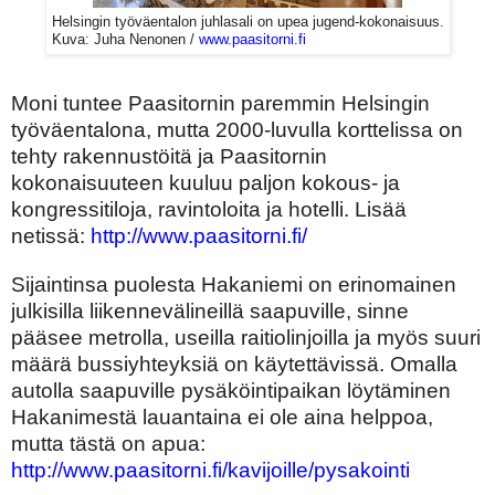
Helsingin työväentalon juhlasali on upea jugend-kokonaisuus.
Kuva: Juha Nenonen /
www.paasitorni.fi
Moni tuntee Paasitornin paremmin Helsingin
työväentalona, mutta 2000-luvulla korttelissa on
tehty rakennustöitä ja Paasitornin
kokonaisuuteen kuuluu paljon kokous- ja
kongressitiloja, ravintoloita ja hotelli. Lisää
netissä:
http://www.paasitorni.fi/
Sijaintinsa puolesta Hakaniemi on erinomainen
julkisilla liikennevälineillä saapuville, sinne
pääsee metrolla, useilla raitiolinjoilla ja myös suuri
määrä bussiyhteyksiä on käytettävissä. Omalla
autolla saapuville pysäköintipaikan löytäminen
Hakanimestä lauantaina ei ole aina helppoa,
mutta tästä on apua:
http://www.paasitorni.fi/kavijoille/pysakointi