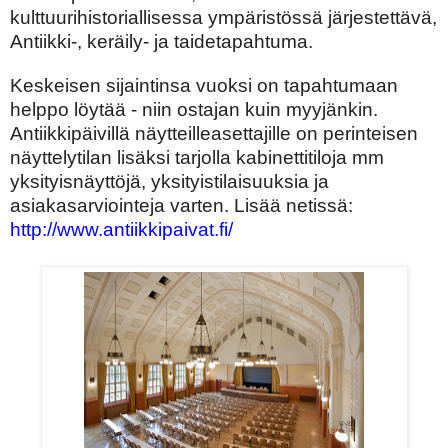
kulttuurihistoriallisessa ympäristössä järjestettävä,
Antiikki-, keräily- ja taidetapahtuma.
Keskeisen sijaintinsa vuoksi on tapahtumaan
helppo löytää - niin ostajan kuin myyjänkin.
Antiikkipäivillä näytteilleasettajille on perinteisen
näyttelytilan lisäksi tarjolla kabinettitiloja mm
yksityisnäyttöjä, yksityistilaisuuksia ja
asiakasarviointeja varten. Lisää netissä:
http://www.antiikkipaivat.fi/